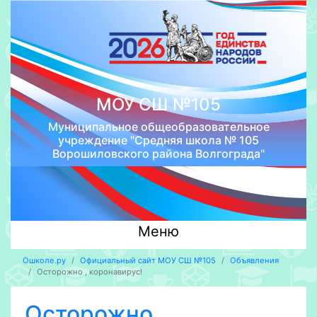
МОУ СШ №105
Муниципальное общеобразовательное
учреждение "Средняя школа № 105
Ворошиловского района Волгограда"
Меню
Ошколе.ру
Официальный сайт МОУ СШ №105
Объявления
Осторожно , коронавирус!
Осторожно ,