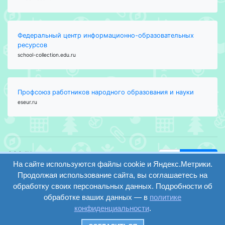
Федеральный центр информационно-образовательных
ресурсов
school-collection.edu.ru
Профсоюз работников народного образования и науки
eseur.ru
ООО "Центр
Найти
На сайте используются файлы cookie и Яндекс.Метрики.
образования и
вход
консалтинга"
Продолжая использование сайта, вы соглашаетесь на
Версия
Волгоград 2008-
обработку своих персональных данных. Подробности об
регистрация
сайта для
2026
обработке ваших данных — в
политике
слабовидящих
конфиденциальности
.
Сайт создан на
конструкторе