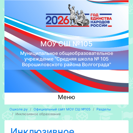
МОУ СШ №105
Муниципальное общеобразовательное
учреждение "Средняя школа № 105
Ворошиловского района Волгограда"
Меню
Ошколе.ру
Официальный сайт МОУ СШ №105
Разделы
Инклюзивное образование
Инклюзивное