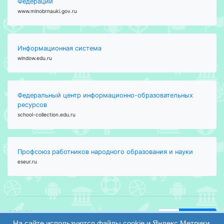
Федерации
www.minobrnauki.gov.ru
Информационная система
window.edu.ru
Федеральный центр информационно-образовательных
ресурсов
school-collection.edu.ru
Профсоюз работников народного образования и науки
eseur.ru
ООО "Центр
Найти
образования и
На сайте используются файлы cookie и Яндекс.Метрики.