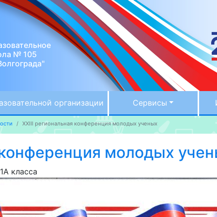
азовательное
ола № 105
Волгограда"
азовательной организации
Сервисы
ости
XXIII региональная конференция молодых ученых
я конференция молодых уче
1А класса