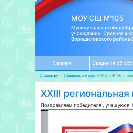
МОУ СШ №105
Муниципальное общеобр
учреждение "Средняя шк
Ворошиловского района 
Главная
Сведения об обр
Ошколе.ру
Официальный сайт МОУ СШ №105
Нов
XXIII региональна
Поздравляем победителя , учащуюся 1